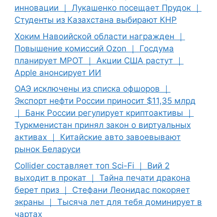
инновации ｜ Лукашенко посещает Прудок ｜
Студенты из Казахстана выбирают КНР
Хоким Навоийской области награжден ｜
Повышение комиссий Ozon ｜ Госдума
планирует МРОТ ｜ Акции США растут ｜
Apple анонсирует ИИ
ОАЭ исключены из списка офшоров ｜
Экспорт нефти России приносит $11,35 млрд
｜ Банк России регулирует криптоактивы ｜
Туркменистан принял закон о виртуальных
активах ｜ Китайские авто завоевывают
рынок Беларуси
Collider составляет топ Sci-Fi ｜ Вий 2
выходит в прокат ｜ Тайна печати дракона
берет приз ｜ Стефани Леонидас покоряет
экраны ｜ Тысяча лет для тебя доминирует в
чартах