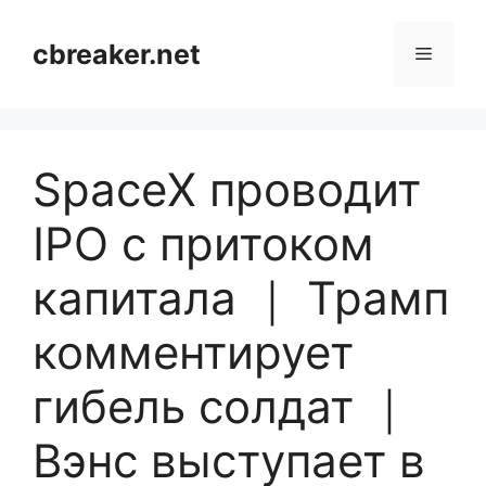
Skip
to
cbreaker.net
Menu
content
SpaceX проводит
IPO с притоком
капитала ｜ Трамп
комментирует
гибель солдат ｜
Вэнс выступает в