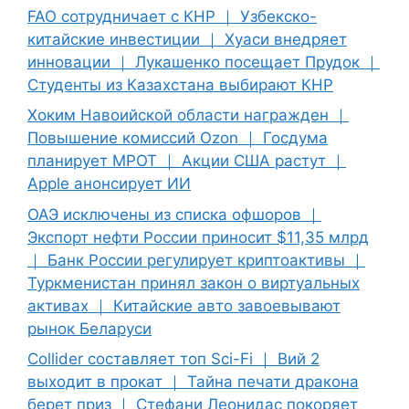
FAO сотрудничает с КНР ｜ Узбекско-
китайские инвестиции ｜ Хуаси внедряет
инновации ｜ Лукашенко посещает Прудок ｜
Студенты из Казахстана выбирают КНР
Хоким Навоийской области награжден ｜
Повышение комиссий Ozon ｜ Госдума
планирует МРОТ ｜ Акции США растут ｜
Apple анонсирует ИИ
ОАЭ исключены из списка офшоров ｜
Экспорт нефти России приносит $11,35 млрд
｜ Банк России регулирует криптоактивы ｜
Туркменистан принял закон о виртуальных
активах ｜ Китайские авто завоевывают
рынок Беларуси
Collider составляет топ Sci-Fi ｜ Вий 2
выходит в прокат ｜ Тайна печати дракона
берет приз ｜ Стефани Леонидас покоряет