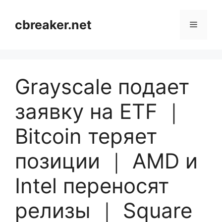
Skip
to
cbreaker.net
Menu
content
Grayscale подает
заявку на ETF ｜
Bitcoin теряет
позиции ｜ AMD и
Intel переносят
релизы ｜ Square