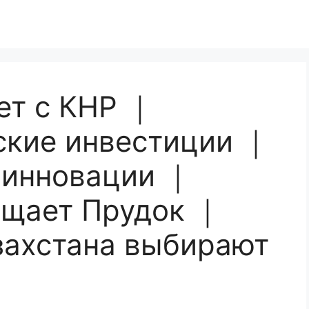
ет с КНР ｜
ские инвестиции ｜
 инновации ｜
ещает Прудок ｜
захстана выбирают