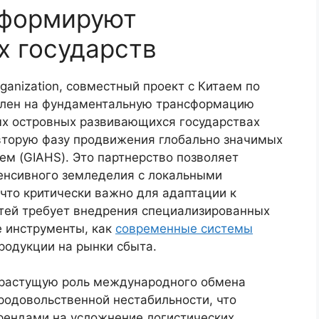
сформируют
х государств
rganization, совместный проект с Китаем по
лен на фундаментальную трансформацию
ых островных развивающихся государствах
 вторую фазу продвижения глобально значимых
ем (GIAHS). Это партнерство позволяет
тенсивного земледелия с локальными
что критически важно для адаптации к
етей требует внедрения специализированных
е инструменты, как
современные системы
родукции на рынки сбыта.
 растущую роль международного обмена
родовольственной нестабильности, что
рендами на усложнение логистических