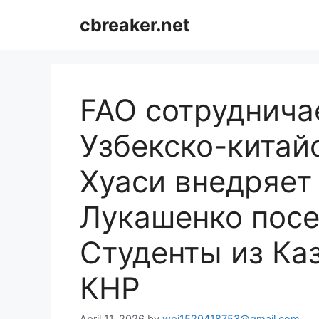
Skip
cbreaker.net
to
content
FAO сотруднича
Узбекско-китай
Хуаси внедряет
Лукашенко пос
Студенты из Ка
КНР
April 11, 2026
by
wpj1520418753@gmail.com