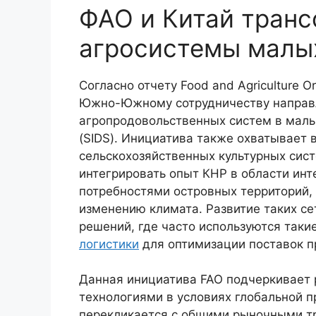
ФАО и Китай тран
агросистемы малы
Согласно отчету Food and Agriculture O
Южно-Южному сотрудничеству направ
агропродовольственных систем в мал
(SIDS). Инициатива также охватывает
сельскохозяйственных культурных сист
интегрировать опыт КНР в области ин
потребностями островных территорий, 
изменению климата. Развитие таких с
решений, где часто используются таки
логистики
для оптимизации поставок п
Данная инициатива FAO подчеркивает
технологиями в условиях глобальной п
перекликается с общими рыночными т