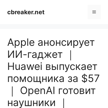
Skip
to
cbreaker.net
Menu
content
Apple анонсирует
ИИ-гаджет ｜
Huawei выпускает
помощника за $57
｜ OpenAI готовит
наушники ｜