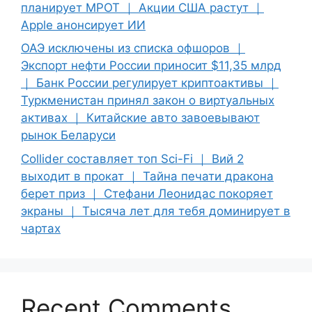
планирует МРОТ ｜ Акции США растут ｜
Apple анонсирует ИИ
ОАЭ исключены из списка офшоров ｜
Экспорт нефти России приносит $11,35 млрд
｜ Банк России регулирует криптоактивы ｜
Туркменистан принял закон о виртуальных
активах ｜ Китайские авто завоевывают
рынок Беларуси
Collider составляет топ Sci-Fi ｜ Вий 2
выходит в прокат ｜ Тайна печати дракона
берет приз ｜ Стефани Леонидас покоряет
экраны ｜ Тысяча лет для тебя доминирует в
чартах
Recent Comments