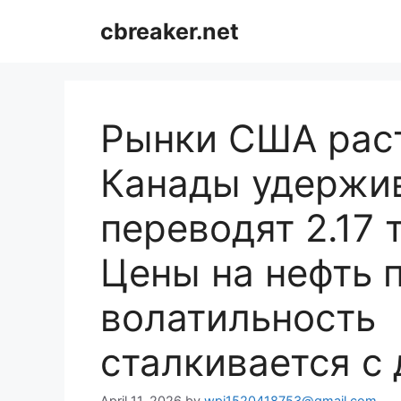
Skip
cbreaker.net
to
content
Рынки США раст
Канады удержи
переводят 2.17
Цены на нефть 
волатильность 
сталкивается с
April 11, 2026
by
wpj1520418753@gmail.com