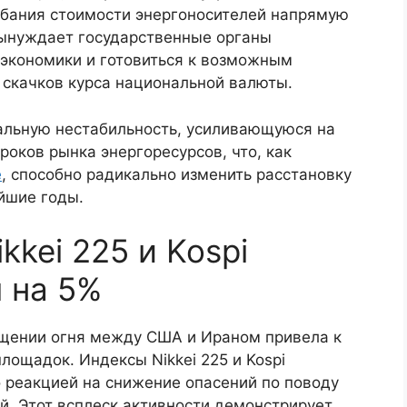
ебания стоимости энергоносителей напрямую
вынуждает государственные органы
 экономики и готовиться к возможным
 скачков курса национальной валюты.
альную нестабильность, усиливающуюся на
роков рынка энергоресурсов, что, как
е
, способно радикально изменить расстановку
йшие годы.
kkei 225 и Kospi
 на 5%
ращении огня между США и Ираном привела к
лощадок. Индексы Nikkei 225 и Kospi
о реакцией на снижение опасений по поводу
й. Этот всплеск активности демонстрирует,