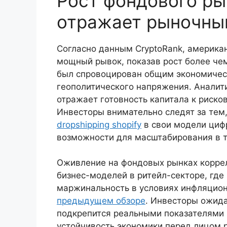
Рост фондового ры
отражает рыночны
Согласно данным CryptoRank, америк
мощный рывок, показав рост более чем
был спровоцирован общим экономиче
геополитического напряжения. Аналит
отражает готовность капитала к риск
Инвесторы внимательно следят за тем
dropshipping shopify
в свои модели циф
возможности для масштабирования в т
Оживление на фондовых рынках корре
бизнес-моделей в ритейл-секторе, гд
маржинальность в условиях инфляцион
предыдущем обзоре
. Инвесторы ожида
подкрепится реальными показателями
устойчивость экономики перед лицом 