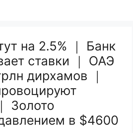
ут на 2.5% ｜ Банк
вает ставки ｜ ОАЭ
 трлн дирхамов ｜
провоцируют
｜ Золото
 давлением в $4600