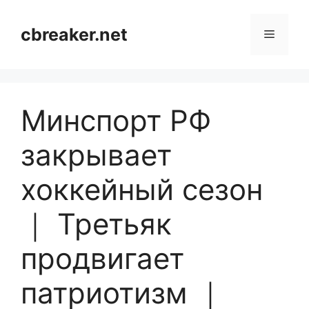
Skip
to
cbreaker.net
Menu
content
Минспорт РФ
закрывает
хоккейный сезон
｜ Третьяк
продвигает
патриотизм ｜