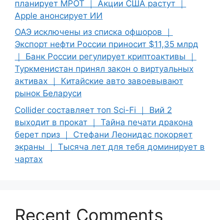
планирует МРОТ ｜ Акции США растут ｜
Apple анонсирует ИИ
ОАЭ исключены из списка офшоров ｜
Экспорт нефти России приносит $11,35 млрд
｜ Банк России регулирует криптоактивы ｜
Туркменистан принял закон о виртуальных
активах ｜ Китайские авто завоевывают
рынок Беларуси
Collider составляет топ Sci-Fi ｜ Вий 2
выходит в прокат ｜ Тайна печати дракона
берет приз ｜ Стефани Леонидас покоряет
экраны ｜ Тысяча лет для тебя доминирует в
чартах
Recent Comments