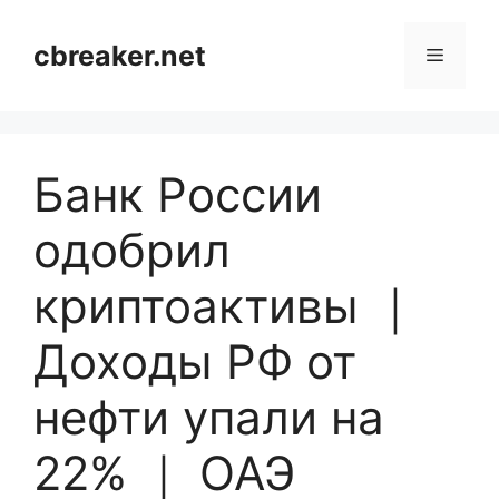
Skip
to
cbreaker.net
Menu
content
Банк России
одобрил
криптоактивы ｜
Доходы РФ от
нефти упали на
22% ｜ ОАЭ