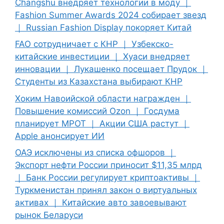
Changshu внедряет технологии в моду ｜
Fashion Summer Awards 2024 собирает звезд
｜ Russian Fashion Display покоряет Китай
FAO сотрудничает с КНР ｜ Узбекско-
китайские инвестиции ｜ Хуаси внедряет
инновации ｜ Лукашенко посещает Прудок ｜
Студенты из Казахстана выбирают КНР
Хоким Навоийской области награжден ｜
Повышение комиссий Ozon ｜ Госдума
планирует МРОТ ｜ Акции США растут ｜
Apple анонсирует ИИ
ОАЭ исключены из списка офшоров ｜
Экспорт нефти России приносит $11,35 млрд
｜ Банк России регулирует криптоактивы ｜
Туркменистан принял закон о виртуальных
активах ｜ Китайские авто завоевывают
рынок Беларуси